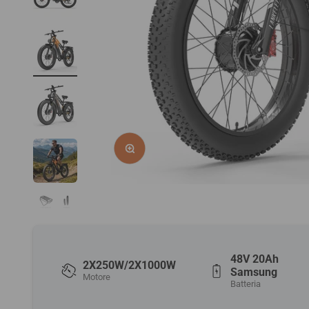
Zoomer sur l'image
48V 20Ah
2X250W/2X1000W
Samsung
Motore
Batteria