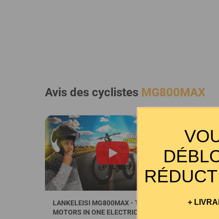
Avis des cyclistes
MG800MAX
VOU
DÉBL
RÉDUCT
+ LIVR
LANKELEISI MG800MAX - TWO
Roadtrip B
MOTORS IN ONE ELECTRIC BIKE,
103 mob sto