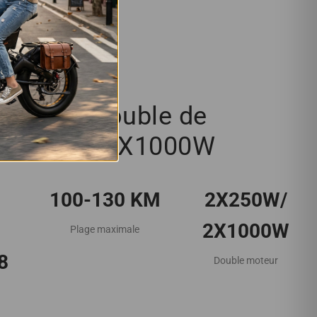
Moteur double de
2X250W/2X1000W
h
100-130 KM
2X250W/
2X1000W
Plage maximale
8
Double moteur