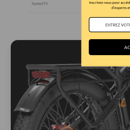
WHAT'S THAT LIKE?! 🤔 A MONSTER
Inscrivez-vous pour accéde
TaytechTV
😈
d’experts e
AC