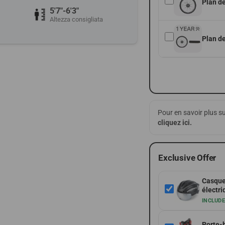
Plan de
5'7"-6'3"
Altezza consigliata
Plan de
Pour en savoir plus su
cliquez ici
.
Exclusive Offer
Casque
électri
INCLUD
Porte-