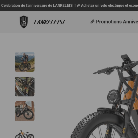
Passer au contenu
anniversaire de LANKELEISI ! 🎉 Achetez un vélo électrique et économisez jusqu'à 120
LANKELEISI FR
🎉 Promotions Annive