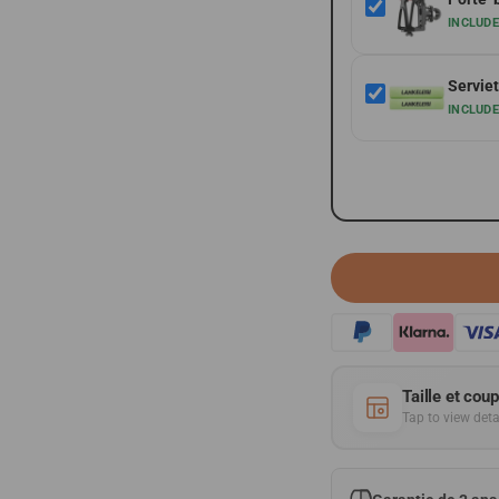
INCLUD
Serviet
INCLUD
Taille et cou
Tap to view deta