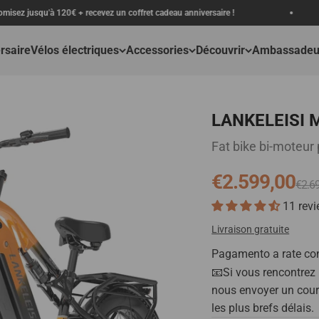
€ + recevez un coffret cadeau anniversaire !
Spedizione
rsaire
Vélos électriques
Accessories
Découvrir
Ambassadeu
LANKELEISI
Fat bike bi-moteur
Prix de vente
€2.599,00
Prix 
€2.6
11 rev
Livraison gratuite
Pagamento a rate con
📧Si vous rencontrez
nous envoyer un cour
les plus brefs délais.