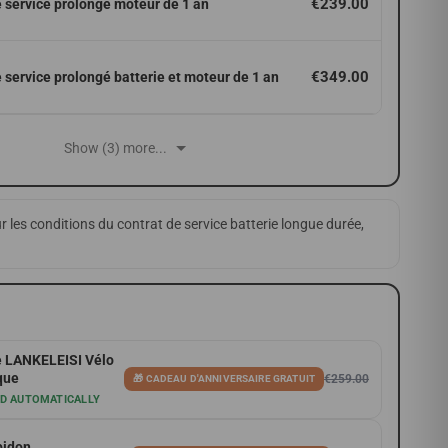
€239.00
 service prolongé moteur de 1 an
€349.00
 service prolongé batterie et moteur de 1 an
Show (3) more...
r les conditions du contrat de service batterie longue durée,
 LANKELEISI Vélo
que
€259.00
🎁 CADEAU D'ANNIVERSAIRE GRATUIT
ED AUTOMATICALLY
bidon