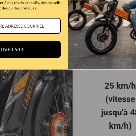
MG800 Max
r à des rabais exclusifs, des conseils
Sardabike
t des guides pratiques.
TIVER 50 €
25 km/
(vitesse
jusqu'à 4
km/h)