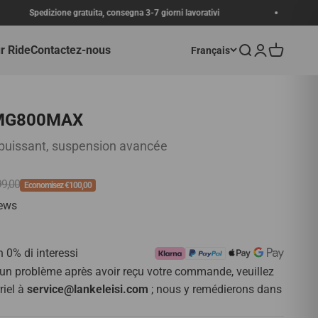
 gratuita, consegna 3-7 giorni lavorativi
Célébration de
r Ride
Contactez-nous
Recherche
Connexion
Panier
Français
 MG800MAX
 puissant, suspension avancée
normal
99,00
Economisez €100,00
iews
 0% di interessi
 un problème après avoir reçu votre commande, veuillez
riel à
service@lankeleisi.com
; nous y remédierons dans