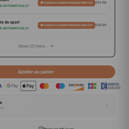
€31.90
🎁 CADEAU D'ANNIVERSAIRE GRATUIT
ED AUTOMATICALLY
te de sport
€29.99
🎁 CADEAU D'ANNIVERSAIRE GRATUIT
ED AUTOMATICALLY
Show (2) more...
Ajouter au panier
pe
ils