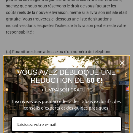
sachez que nous nous réservons le droit de vous facturer les
coûts réels de la nouvelle livraison, même si la livraison initiale était
gratuite. Vous trouverez ci-dessous une liste de situations
indicatives dans lesquelles l'échec de la livraison peut être de votre
responsabilité :
(a) Fourniture d'une adresse ou d'un numéro de téléphone
incorrect ou incomplet pour la livraison ;
(b) Fourniture d'une adresse de livraison incorrecte ;
VOUS AVEZ DÉBLOQUÉ UNE
(c) L'adresse de livraison n'est pas raisonnablement accessible ;
(d) L'adresse de livraison n'est pas accessible en toute sécurité ;
RÉDUCTION DE
50 €!
(e) Si la réception en personne n'est pas requise, il n'existe pas de
+ LIVRAISON GRATUITE
moyen sûr de laisser les produits à l'adresse de livraison et
personne n'est disponible pour réceptionner la livraison ;
Inscrivez-vous pour accéder à des rabais exclusifs, des
(f) Si la réception en personne est requise, il n'y a personne à
conseils d’experts et des guides pratiques.
l'adresse de livraison pour accepter la livraison et apposer une
signature.