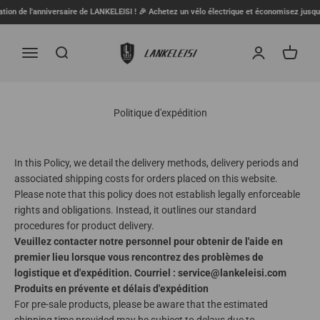
Passer au contenu
on de l'anniversaire de LANKELEISI ! 🎉 Achetez un vélo électrique et économisez jusqu'à 
LANKELEISI FR
Menu
Recherche
Connexion
Panier
Politique d'expédition
In this Policy, we detail the delivery methods, delivery periods and
associated shipping costs for orders placed on this website.
Please note that this policy does not establish legally enforceable
rights and obligations. Instead, it outlines our standard
procedures for product delivery.
Veuillez contacter notre personnel pour obtenir de l'aide en
premier lieu lorsque vous rencontrez des problèmes de
logistique et d'expédition. Courriel : service@lankeleisi.com
Produits en prévente et délais d'expédition
For pre-sale products, please be aware that the estimated
shipping time provided may be subject to delays due to