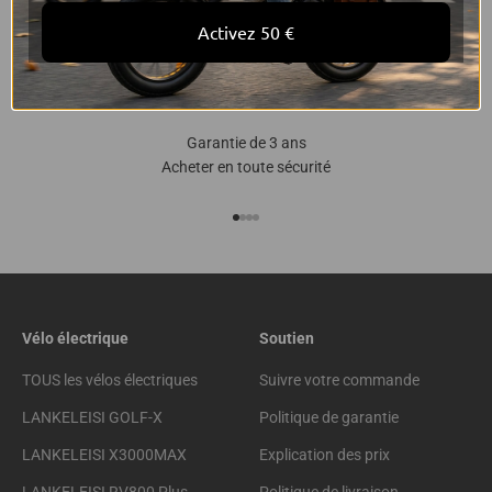
Activez 50 €
Garantie de 3 ans
Acheter en toute sécurité
Aller à l'élément 1
Aller à l'élément 2
Aller à l'élément 3
Aller à l'élément 4
Vélo électrique
Soutien
TOUS les vélos électriques
Suivre votre commande
LANKELEISI GOLF-X
Politique de garantie
LANKELEISI X3000MAX
Explication des prix
LANKELEISI RV800 Plus
Politique de livraison