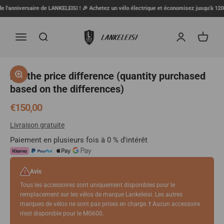
Skip to content
 l'anniversaire de LANKELEISI ! 🎉 Achetez un vélo électrique et économisez jusqu'à 120€ 
LANKELEISI FR
Menu
Search
Login
Cart
Zoom
For the price difference (quantity purchased
based on the differences)
Sale price
€150,00
Livraison gratuite
Paiement en plusieurs fois à 0 % d'intérêt
Avis
Tous les accessoires sont uniquement disponibles pour le
remplacement sur les vélos de marque Lankeleisi. Les autres
marques de vélos ne sont pas prises en charge. ❗ Aucun accessoire
n'est disponible pour le MG600.