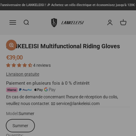
Skip to content
anniversaire de LANKELEISI ! 🎉 Achetez un vélo électrique et économisez jusqu'à 120€ + r
LANKELEISI FR
Menu
Search
Login
Cart
Go to item 1
Go to item 2
Go to item 3
Zoom
LANKELEISI Multifunctional Riding Gloves
Sale price
€39,00
4 reviews
Livraison gratuite
Paiement en plusieurs fois à 0 % d'intérêt
En cas de demande concernant l'heure de réception du colis,
veuillez nous contacter. 📧 service@lankeleisi.com
Model:
Summer
Summer
Quantity: