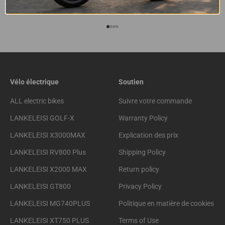
Acheter en toute sécurité
Go to item 1
Go to item 2
Go to item 3
Go to item 4
Vélo électrique
Soutien
ALL electric bikes
Suivre votre commande
LANKELEISI GOLF-X
Warranty Policy
LANKELEISI X3000MAX
Explication des prix
LANKELEISI RV800 Plus
Shipping Policy
LANKELEISI X2000 MAX
Return policy
LANKELEISI GT800
Privacy Policy
LANKELEISI MG740PLUS
Politique en matière de cookies
LANKELEISI XT750 PLUS
Terms of Use