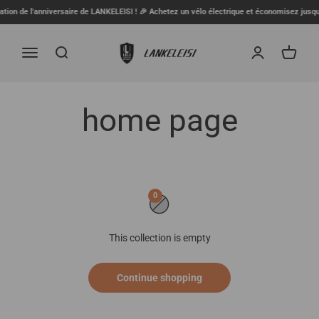
Skip to content
ion de l'anniversaire de LANKELEISI ! 🎉 Achetez un vélo électrique et économisez jusqu'à
LANKELEISI FR
Menu
Search
Login
Cart
0
This collection is empty
Continue shopping