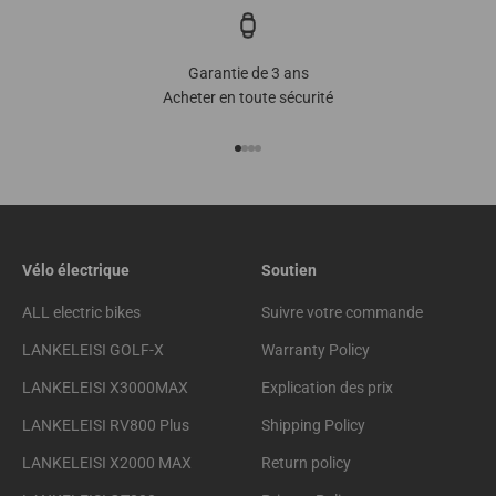
Garantie de 3 ans
Acheter en toute sécurité
Go to item 1
Go to item 2
Go to item 3
Go to item 4
Vélo électrique
Soutien
ALL electric bikes
Suivre votre commande
LANKELEISI GOLF-X
Warranty Policy
LANKELEISI X3000MAX
Explication des prix
LANKELEISI RV800 Plus
Shipping Policy
LANKELEISI X2000 MAX
Return policy