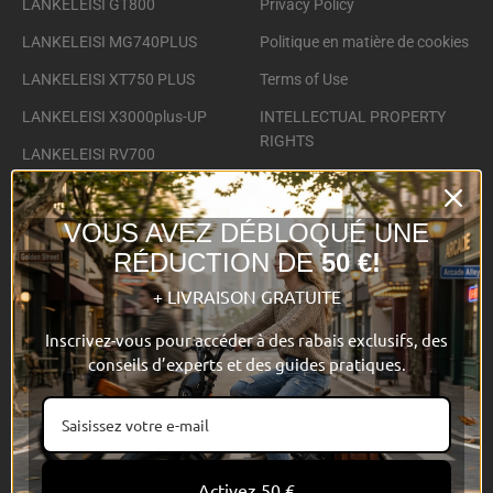
LANKELEISI GT800
Privacy Policy
LANKELEISI MG740PLUS
Politique en matière de cookies
LANKELEISI XT750 PLUS
Terms of Use
LANKELEISI X3000plus-UP
INTELLECTUAL PROPERTY
RIGHTS
LANKELEISI RV700
Aperçu des paiements
LANKELEISI ES500PRO
VOUS AVEZ DÉBLOQUÉ UNE
Accessories
RÉDUCTION DE
50 €!
+ LIVRAISON GRATUITE
LANKELEISI
Inscrivez-vous pour accéder à des rabais exclusifs, des
conseils d’experts et des guides pratiques.
About Us
Contact us
Blog
Affiliate Program
Activez 50 €